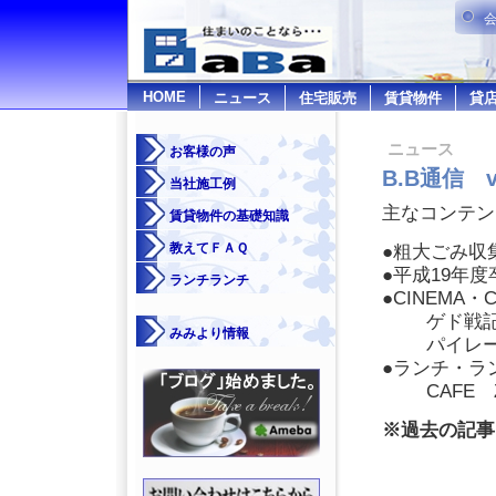
HOME
ニュース
住宅販売
賃貸物件
貸
ニュース
お客様の声
B.B通信 vo
当社施工例
主なコンテン
賃貸物件の基礎知識
教えてＦＡＱ
●粗大ごみ収
●平成19年
ランチランチ
●CINEMA・C
ゲド戦
みみより情報
パイレ
●ランチ・ラ
CAFE
※過去の記事